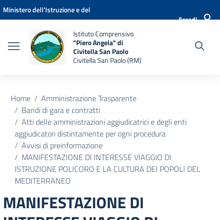
Vai ai contenuti
Vai al menu di navigazione
Vai al footer
Ministero dell'Istruzione e del
Accedi
Merito
Istituto Comprensivo
"Piero Angela" di
Civitella San Paolo
Civitella San Paolo (RM)
Home
Amministrazione Trasparente
Bandi di gara e contratti
Atti delle amministrazioni aggiudicatrici e degli enti
aggiudicatori distintamente per ogni procedura
Avvisi di preinformazione
MANIFESTAZIONE DI INTERESSE VIAGGIO DI
ISTRUZIONE POLICORO E LA CULTURA DEI POPOLI DEL
MEDITERRANEO
MANIFESTAZIONE DI