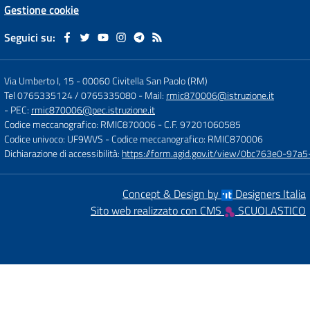
Gestione cookie
Seguici su:
Via Umberto I, 15
-
00060 Civitella San Paolo (RM)
Tel 0765335124 / 0765335080
- Mail:
rmic870006@istruzione.it
- PEC:
rmic870006@pec.istruzione.it
Codice meccanografico: RMIC870006
- C.F. 97201060585
Codice univoco: UF9WVS
- Codice meccanografico: RMIC870006
Dichiarazione di accessibilità:
https://form.agid.gov.it/view/0bc763e0-97
Concept & Design by
Designers Italia
Sito web realizzato con CMS
SCUOLASTICO