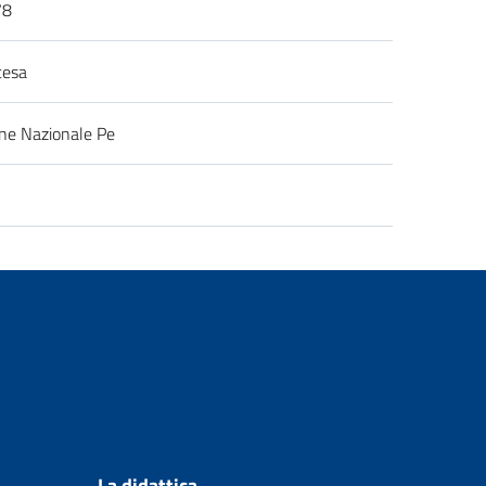
78
tesa
ne Nazionale Pe
La didattica