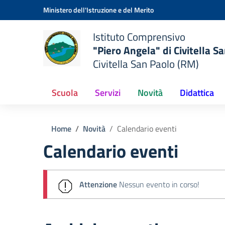
Vai ai contenuti
Vai al menu di navigazione
Vai al footer
Ministero dell'Istruzione e del Merito
Istituto Comprensivo
"Piero Angela" di Civitella S
Civitella San Paolo (RM)
Scuola
Servizi
Novità
Didattica
Home
Novità
Calendario eventi
Calendario eventi
Attenzione
Nessun evento in corso!