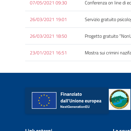
07/05/2021 09:30
Conferenza on line di e
26/03/2021 19:01
Servizio gratuito psicolo
26/03/2021 18:50
Progetto gratuito “Non
23/01/2021 16:51
Mostra sui crimini nazi
Link esterni
La scuo