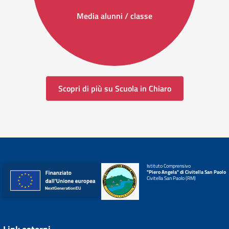
Media alunni / classe
Scopri di più su Scuola in Chiaro
Istituto Comprensivo
"Piero Angela" di Civitella San Paolo
Civitella San Paolo (RM)