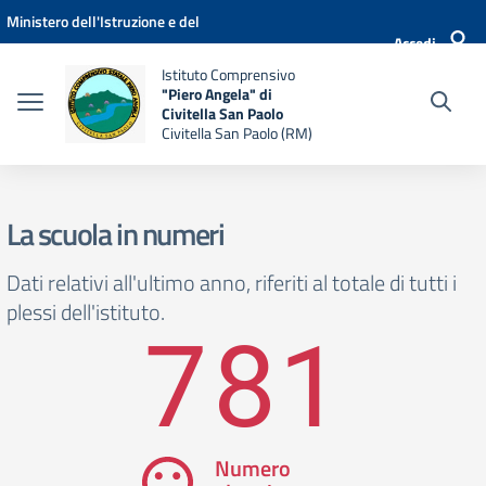
Vai ai contenuti
Vai al menu di navigazione
Vai al footer
Ministero dell'Istruzione e del
Accedi
Merito
Istituto Comprensivo
"Piero Angela" di
Civitella San Paolo
Civitella San Paolo (RM)
La scuola in numeri
Dati relativi all'ultimo anno, riferiti al totale di tutti i
plessi dell'istituto.
781
Numero