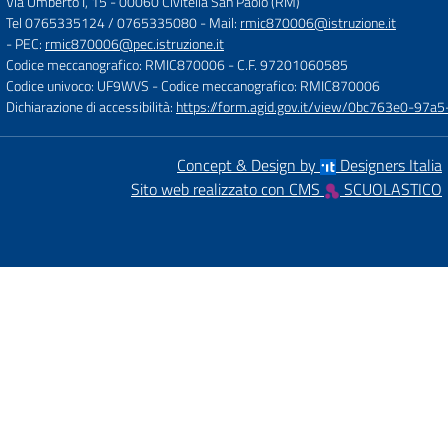
Via Umberto I, 15
-
00060 Civitella San Paolo (RM)
Tel 0765335124 / 0765335080
- Mail:
rmic870006@istruzione.it
- PEC:
rmic870006@pec.istruzione.it
Codice meccanografico: RMIC870006
- C.F. 97201060585
Codice univoco: UF9WVS
- Codice meccanografico: RMIC870006
Dichiarazione di accessibilità:
https://form.agid.gov.it/view/0bc763e0-97
Concept & Design by
Designers Italia
Sito web realizzato con CMS
SCUOLASTICO