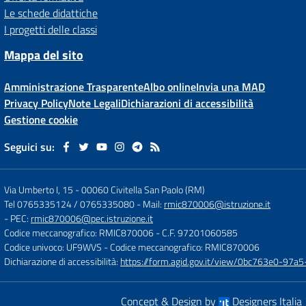
Le schede didattiche
I progetti delle classi
Mappa del sito
Amministrazione Trasparente
Albo online
Invia una MAD
Privacy Policy
Note Legali
Dichiarazioni di accessibilità
Gestione cookie
Seguici su:
Via Umberto I, 15
-
00060 Civitella San Paolo (RM)
Tel 0765335124 / 0765335080
- Mail:
rmic870006@istruzione.it
- PEC:
rmic870006@pec.istruzione.it
Codice meccanografico: RMIC870006
- C.F. 97201060585
Codice univoco: UF9WVS
- Codice meccanografico: RMIC870006
Dichiarazione di accessibilità:
https://form.agid.gov.it/view/0bc763e0-97
Concept & Design by
Designers Italia