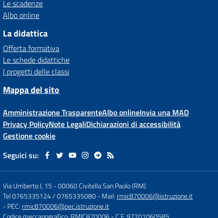
Le scadenze
Albo online
La didattica
Offerta formativa
Le schede didattiche
I progetti delle classi
Mappa del sito
Amministrazione Trasparente
Albo online
Invia una MAD
Privacy Policy
Note Legali
Dichiarazioni di accessibilità
Gestione cookie
Seguici su:
Via Umberto I, 15
-
00060 Civitella San Paolo (RM)
Tel 0765335124 / 0765335080
- Mail:
rmic870006@istruzione.it
- PEC:
rmic870006@pec.istruzione.it
Codice meccanografico: RMIC870006
- C.F. 97201060585