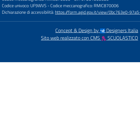
Codice univoco: UF9WVS
- Codice meccanografico: RMIC870006
Dichiarazione di accessibilità:
https://form.agid.gov.it/view/0bc763e0-97
Concept & Design by
Designers Italia
Sito web realizzato con CMS
SCUOLASTICO