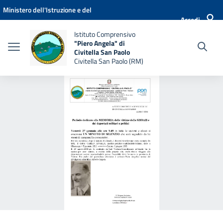
Vai ai contenuti
Vai al menu di navigazione
Vai al footer
Ministero dell'Istruzione e del
Accedi
Merito
Istituto Comprensivo
"Piero Angela" di
Civitella San Paolo
Civitella San Paolo (RM)