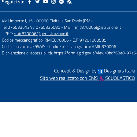
Seguici su:
Via Umberto I, 15
-
00060 Civitella San Paolo (RM)
Tel 0765335124 / 0765335080
- Mail:
rmic870006@istruzione.it
- PEC:
rmic870006@pec.istruzione.it
Codice meccanografico: RMIC870006
- C.F. 97201060585
Codice univoco: UF9WVS
- Codice meccanografico: RMIC870006
Dichiarazione di accessibilità:
https://form.agid.gov.it/view/0bc763e0-97
Concept & Design by
Designers Italia
Sito web realizzato con CMS
SCUOLASTICO