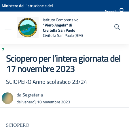
Vai ai contenuti
Vai al menu di navigazione
Vai al footer
Ministero dell'Istruzione e del
Accedi
Merito
Istituto Comprensivo
"Piero Angela" di
Civitella San Paolo
Civitella San Paolo (RM)
7
Sciopero per l’intera giornata del
17 novembre 2023
SCIOPERO Anno scolastico 23/24
da
Segreteria
del
venerdì, 10 novembre 2023
SCIOPERO