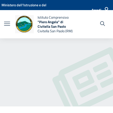
Vai ai contenuti
Vai al menu di navigazione
Vai al footer
Ministero dell'Istruzione e del
Accedi
Merito
Istituto Comprensivo
"Piero Angela" di
Civitella San Paolo
Civitella San Paolo (RM)