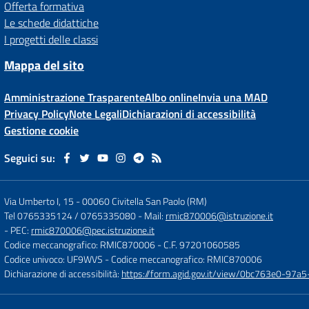
Offerta formativa
Le schede didattiche
I progetti delle classi
Mappa del sito
Amministrazione Trasparente
Albo online
Invia una MAD
Privacy Policy
Note Legali
Dichiarazioni di accessibilità
Gestione cookie
Seguici su:
Via Umberto I, 15
-
00060 Civitella San Paolo (RM)
Tel 0765335124 / 0765335080
- Mail:
rmic870006@istruzione.it
- PEC:
rmic870006@pec.istruzione.it
Codice meccanografico: RMIC870006
- C.F. 97201060585
Codice univoco: UF9WVS
- Codice meccanografico: RMIC870006
Dichiarazione di accessibilità:
https://form.agid.gov.it/view/0bc763e0-97