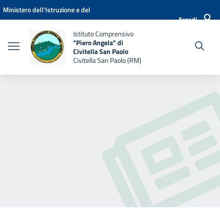
Vai ai contenuti
Vai al menu di navigazione
Vai al footer
Ministero dell'Istruzione e del
Accedi
Merito
Istituto Comprensivo
"Piero Angela" di
Civitella San Paolo
Civitella San Paolo (RM)