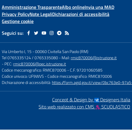
Amministrazione Trasparente
Albo online
Invia una MAD
Privacy Policy
Note Legali
Dichiarazioni di accessibilità
Gestione cookie
Seguici su:
Via Umberto I, 15
-
00060 Civitella San Paolo (RM)
Tel 0765335124 / 0765335080
- Mail:
rmic870006@istruzione.it
- PEC:
rmic870006@pec.istruzione.it
Codice meccanografico: RMIC870006
- C.F. 97201060585
Codice univoco: UF9WVS
- Codice meccanografico: RMIC870006
Dichiarazione di accessibilità:
https://form.agid.gov.it/view/0bc763e0-97
Concept & Design by
Designers Italia
Sito web realizzato con CMS
SCUOLASTICO