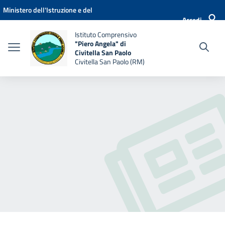
Vai ai contenuti
Vai al menu di navigazione
Vai al footer
Ministero dell'Istruzione e del
Accedi
Merito
Istituto Comprensivo
"Piero Angela" di
Civitella San Paolo
Civitella San Paolo (RM)