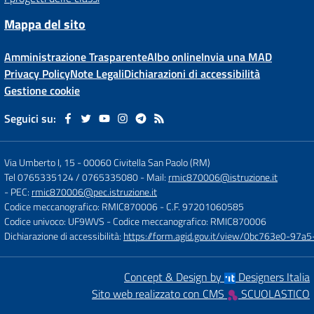
Mappa del sito
Amministrazione Trasparente
Albo online
Invia una MAD
Privacy Policy
Note Legali
Dichiarazioni di accessibilità
Gestione cookie
Seguici su:
Via Umberto I, 15
-
00060 Civitella San Paolo (RM)
Tel 0765335124 / 0765335080
- Mail:
rmic870006@istruzione.it
- PEC:
rmic870006@pec.istruzione.it
Codice meccanografico: RMIC870006
- C.F. 97201060585
Codice univoco: UF9WVS
- Codice meccanografico: RMIC870006
Dichiarazione di accessibilità:
https://form.agid.gov.it/view/0bc763e0-97
Concept & Design by
Designers Italia
Sito web realizzato con CMS
SCUOLASTICO