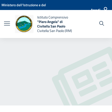
Vai ai contenuti
Vai al menu di navigazione
Vai al footer
Ministero dell'Istruzione e del
Accedi
Merito
Istituto Comprensivo
"Piero Angela" di
Civitella San Paolo
Civitella San Paolo (RM)