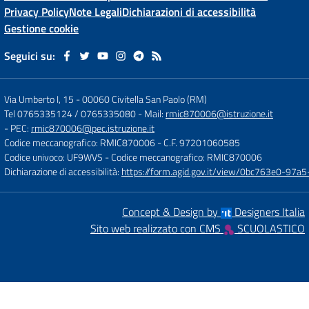
Privacy Policy
Note Legali
Dichiarazioni di accessibilità
Gestione cookie
Seguici su:
Via Umberto I, 15
-
00060 Civitella San Paolo (RM)
Tel 0765335124 / 0765335080
- Mail:
rmic870006@istruzione.it
- PEC:
rmic870006@pec.istruzione.it
Codice meccanografico: RMIC870006
- C.F. 97201060585
Codice univoco: UF9WVS
- Codice meccanografico: RMIC870006
Dichiarazione di accessibilità:
https://form.agid.gov.it/view/0bc763e0-97
Concept & Design by
Designers Italia
Sito web realizzato con CMS
SCUOLASTICO