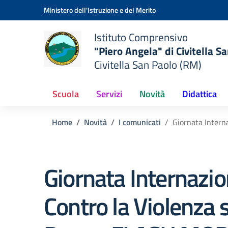
Vai ai contenuti
Vai al menu di navigazione
Vai al footer
Ministero dell'Istruzione e del Merito
Istituto Comprensivo
"Piero Angela" di Civitella S
Civitella San Paolo (RM)
Scuola
Servizi
Novità
Didattica
Home
Novità
I comunicati
Giornata Intern
Giornata Internazio
Contro la Violenza s