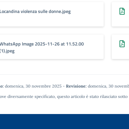
Locandina violenza sulle donne.jpeg
WhatsApp Image 2025-11-26 at 11.52.00
(1).jpeg
o:
domenica, 30 novembre 2025
-
Revisione:
domenica, 30 novemb
ove diversamente specificato, questo articolo è stato rilasciato sotto