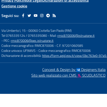
Privacy Policy
Note Legali
Dichiarazioni di accessibilità
Gestione cookie
Seguici su:
Via Umberto I, 15
-
00060 Civitella San Paolo (RM)
Tel 0765335124 / 0765335080
- Mail:
rmic870006@istruzione.it
- PEC:
rmic870006@pec.istruzione.it
Codice meccanografico: RMIC870006
- C.F. 97201060585
Codice univoco: UF9WVS
- Codice meccanografico: RMIC870006
Dichiarazione di accessibilità:
https://form.agid.gov.it/view/0bc763e0-97
Concept & Design by
Designers Italia
Sito web realizzato con CMS
SCUOLASTICO