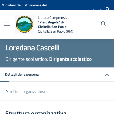
Vai ai contenuti
Vai al menu di navigazione
Vai al footer
Ministero dell'Istruzione e del
Accedi
Merito
Istituto Comprensivo
"Piero Angela" di
Civitella San Paolo
Civitella San Paolo (RM)
Loredana Cascelli
Dirigente scolastico:
Dirigente scolastico
Dettagli della persona
Struttura organizzativa
Struttura organizzativa