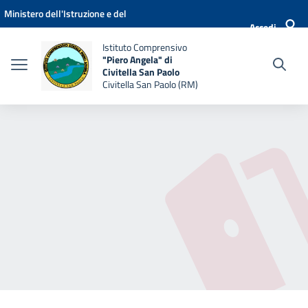
Vai ai contenuti
Vai al menu di navigazione
Vai al footer
Ministero dell'Istruzione e del
Accedi
Merito
Istituto Comprensivo
"Piero Angela" di
Civitella San Paolo
Civitella San Paolo (RM)