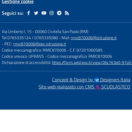
Gestione cookie
Seguici su:
Via Umberto I, 15
-
00060 Civitella San Paolo (RM)
Tel 0765335124 / 0765335080
- Mail:
rmic870006@istruzione.it
- PEC:
rmic870006@pec.istruzione.it
Codice meccanografico: RMIC870006
- C.F. 97201060585
Codice univoco: UF9WVS
- Codice meccanografico: RMIC870006
Dichiarazione di accessibilità:
https://form.agid.gov.it/view/0bc763e0-97
Concept & Design by
Designers Italia
Sito web realizzato con CMS
SCUOLASTICO