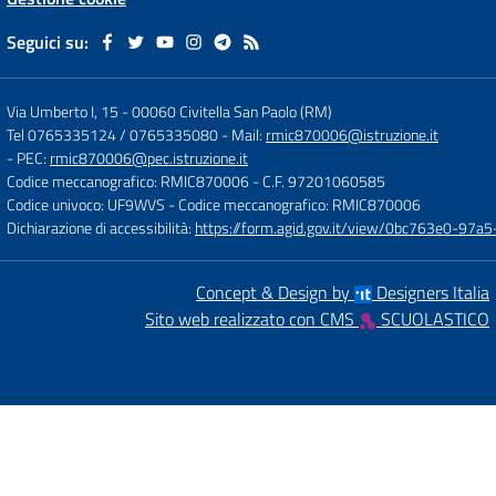
Seguici su:
Via Umberto I, 15
-
00060 Civitella San Paolo (RM)
Tel 0765335124 / 0765335080
- Mail:
rmic870006@istruzione.it
- PEC:
rmic870006@pec.istruzione.it
Codice meccanografico: RMIC870006
- C.F. 97201060585
Codice univoco: UF9WVS
- Codice meccanografico: RMIC870006
Dichiarazione di accessibilità:
https://form.agid.gov.it/view/0bc763e0-97
Concept & Design by
Designers Italia
Sito web realizzato con CMS
SCUOLASTICO