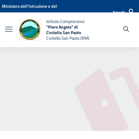
Vai ai contenuti
Vai al menu di navigazione
Vai al footer
Ministero dell'Istruzione e del
Accedi
Merito
Istituto Comprensivo
"Piero Angela" di
Civitella San Paolo
Civitella San Paolo (RM)