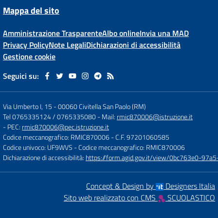
Mappa del sito
Amministrazione Trasparente
Albo online
Invia una MAD
Privacy Policy
Note Legali
Dichiarazioni di accessibilità
Gestione cookie
Seguici su:
Via Umberto I, 15
-
00060 Civitella San Paolo (RM)
Tel 0765335124 / 0765335080
- Mail:
rmic870006@istruzione.it
- PEC:
rmic870006@pec.istruzione.it
Codice meccanografico: RMIC870006
- C.F. 97201060585
Codice univoco: UF9WVS
- Codice meccanografico: RMIC870006
Dichiarazione di accessibilità:
https://form.agid.gov.it/view/0bc763e0-97
Concept & Design by
Designers Italia
Sito web realizzato con CMS
SCUOLASTICO