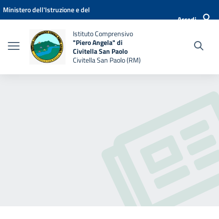
Vai ai contenuti
Vai al menu di navigazione
Vai al footer
Ministero dell'Istruzione e del
Accedi
Merito
Istituto Comprensivo
"Piero Angela" di
Civitella San Paolo
Civitella San Paolo (RM)