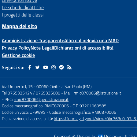
Offerta formativa
Le schede didattiche
I progetti delle classi
Mappa del sito
Amministrazione Trasparente
Albo online
Invia una MAD
Privacy Policy
Note Legali
Dichiarazioni di accessibilità
Gestione cookie
Seguici su:
Via Umberto I, 15
-
00060 Civitella San Paolo (RM)
Tel 0765335124 / 0765335080
- Mail:
rmic870006@istruzione.it
- PEC:
rmic870006@pec.istruzione.it
Codice meccanografico: RMIC870006
- C.F. 97201060585
Codice univoco: UF9WVS
- Codice meccanografico: RMIC870006
Dichiarazione di accessibilità:
https://form.agid.gov.it/view/0bc763e0-97
Concept & Design by
Designers Italia