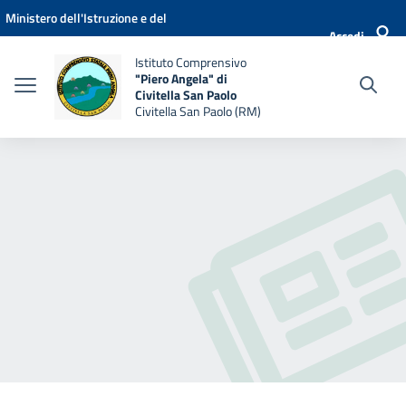
Vai ai contenuti
Vai al menu di navigazione
Vai al footer
Ministero dell'Istruzione e del
Accedi
Merito
Istituto Comprensivo
"Piero Angela" di
Civitella San Paolo
Civitella San Paolo (RM)