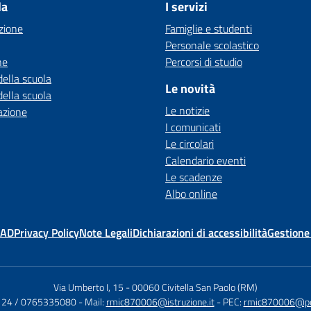
la
I servizi
zione
Famiglie e studenti
Personale scolastico
ne
Percorsi di studio
della scuola
Le novità
della scuola
Le notizie
azione
I comunicati
Le circolari
Calendario eventi
Le scadenze
Albo online
MAD
Privacy Policy
Note Legali
Dichiarazioni di accessibilità
Gestione
Via Umberto I, 15
-
00060 Civitella San Paolo (RM)
124 / 0765335080
- Mail:
rmic870006@istruzione.it
- PEC:
rmic870006@pec.