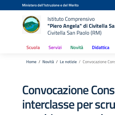
Vai ai contenuti
Vai al menu di navigazione
Vai al footer
Ministero dell'Istruzione e del Merito
Istituto Comprensivo
"Piero Angela" di Civitella S
Civitella San Paolo (RM)
Scuola
Servizi
Novità
Didattica
Home
Novità
Le notizie
Convocazione Consig
Convocazione Consi
interclasse per scrut