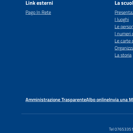
Link esterni
La scuo
Pago In Rete
Presenta
I luoghi
Le perso
I numeri 
Le carte 
Organizz
La storia
Amministrazione Trasparente
Albo online
Invia una 
Tel 0765335