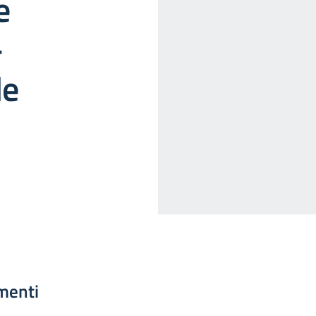
e
-
le
menti