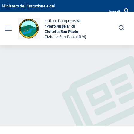
Vai ai contenuti
Vai al menu di navigazione
Vai al footer
Ministero dell'Istruzione e del
Accedi
Merito
Istituto Comprensivo
"Piero Angela" di
Civitella San Paolo
Civitella San Paolo (RM)