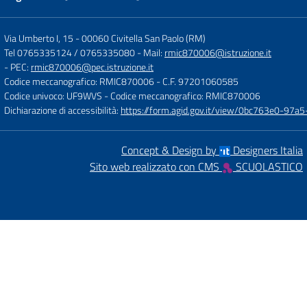
Via Umberto I, 15
-
00060 Civitella San Paolo (RM)
Tel 0765335124 / 0765335080
- Mail:
rmic870006@istruzione.it
- PEC:
rmic870006@pec.istruzione.it
Codice meccanografico: RMIC870006
- C.F. 97201060585
Codice univoco: UF9WVS
- Codice meccanografico: RMIC870006
Dichiarazione di accessibilità:
https://form.agid.gov.it/view/0bc763e0-97
Concept & Design by
Designers Italia
Sito web realizzato con CMS
SCUOLASTICO