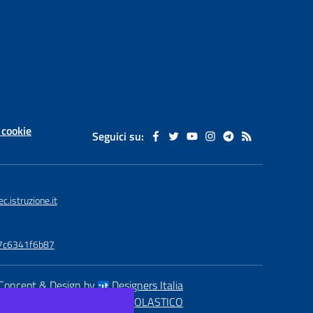
 cookie
Seguici su:
istruzione.it
77c6341f6b87
Concept & Design by
Designers Italia
eb realizzato con CMS
SCUOLASTICO