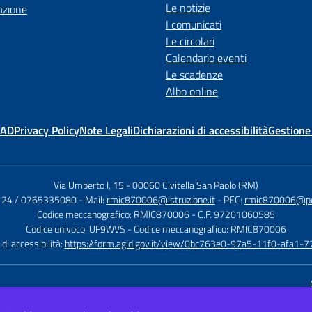
Le notizie
azione
I comunicati
Le circolari
Calendario eventi
Le scadenze
Albo online
MAD
Privacy Policy
Note Legali
Dichiarazioni di accessibilità
Gestione
Via Umberto I, 15
-
00060 Civitella San Paolo (RM)
124 / 0765335080
- Mail:
rmic870006@istruzione.it
- PEC:
rmic870006@pec.
Codice meccanografico: RMIC870006
- C.F. 97201060585
Codice univoco: UF9WVS
- Codice meccanografico: RMIC870006
di accessibilità:
https://form.agid.gov.it/view/0bc763e0-97a5-11f0-afa1-
Sito w