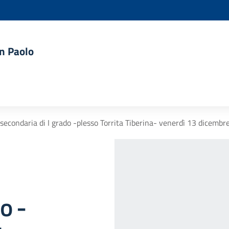
an Paolo
secondaria di I grado -plesso Torrita Tiberina- venerdì 13 dicemb
o -