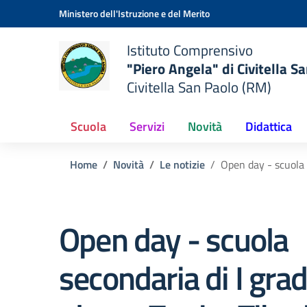
Vai ai contenuti
Vai al menu di navigazione
Vai al footer
Ministero dell'Istruzione e del Merito
Istituto Comprensivo
"Piero Angela" di Civitella S
Civitella San Paolo (RM)
Scuola
Servizi
Novità
Didattica
Home
Novità
Le notizie
Open day - scuola 
Open day - scuola
secondaria di I grad