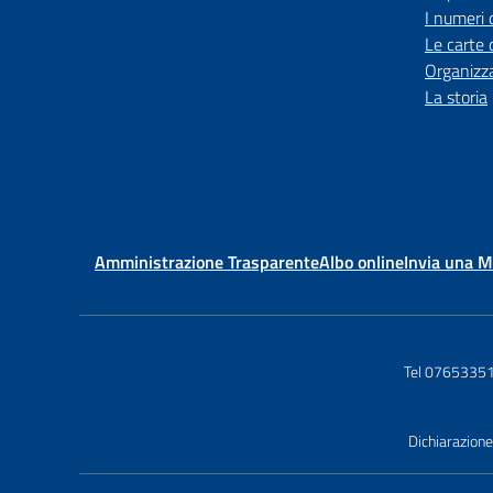
I numeri 
Le carte 
Organizz
La storia
Amministrazione Trasparente
Albo online
Invia una 
Tel 0765335
Dichiarazione 