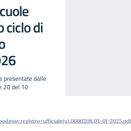
scuole
 ciclo di
o
026
e presentate dalle
e 20 del 10
odgosv.registro+ufficiale(u).0000208.03-01-2025.pd