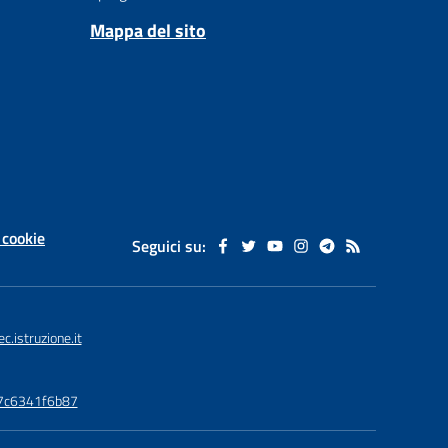
Mappa del sito
 cookie
Seguici su:
istruzione.it
77c6341f6b87