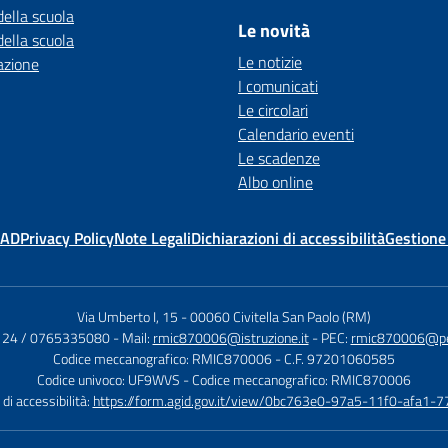
della scuola
Le novità
della scuola
Le notizie
azione
I comunicati
Le circolari
Calendario eventi
Le scadenze
Albo online
MAD
Privacy Policy
Note Legali
Dichiarazioni di accessibilità
Gestione
Via Umberto I, 15
-
00060 Civitella San Paolo (RM)
124 / 0765335080
- Mail:
rmic870006@istruzione.it
- PEC:
rmic870006@pec.
Codice meccanografico: RMIC870006
- C.F. 97201060585
Codice univoco: UF9WVS
- Codice meccanografico: RMIC870006
di accessibilità:
https://form.agid.gov.it/view/0bc763e0-97a5-11f0-afa1-