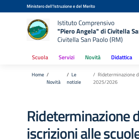
Vai ai contenuti
Vai al menu di navigazione
Vai al footer
Ministero dell'Istruzione e del Merito
Istituto Comprensivo
"Piero Angela" di Civitella S
Civitella San Paolo (RM)
Scuola
Servizi
Novità
Didattica
Home
Le
Rideterminazione dat
Novità
notizie
2025/2026
Rideterminazione d
iscrizioni alle scuol