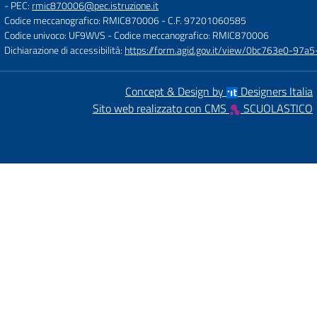
- PEC:
rmic870006@pec.istruzione.it
Codice meccanografico: RMIC870006
- C.F. 97201060585
Codice univoco: UF9WVS
- Codice meccanografico: RMIC870006
Dichiarazione di accessibilità:
https://form.agid.gov.it/view/0bc763e0-97
Concept & Design by
Designers Italia
Sito web realizzato con CMS
SCUOLASTICO