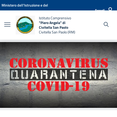
Vai ai contenuti
Vai al menu di navigazione
Vai al footer
Ministero dell'Istruzione e del
Accedi
Merito
Istituto Comprensivo
"Piero Angela" di
Civitella San Paolo
Civitella San Paolo (RM)