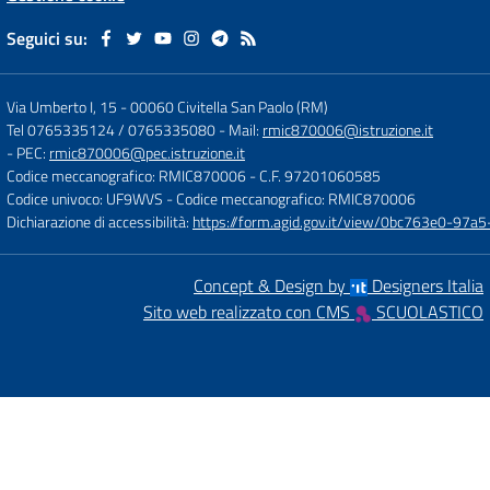
Seguici su:
Via Umberto I, 15
-
00060 Civitella San Paolo (RM)
Tel 0765335124 / 0765335080
- Mail:
rmic870006@istruzione.it
- PEC:
rmic870006@pec.istruzione.it
Codice meccanografico: RMIC870006
- C.F. 97201060585
Codice univoco: UF9WVS
- Codice meccanografico: RMIC870006
Dichiarazione di accessibilità:
https://form.agid.gov.it/view/0bc763e0-97
Concept & Design by
Designers Italia
Sito web realizzato con CMS
SCUOLASTICO