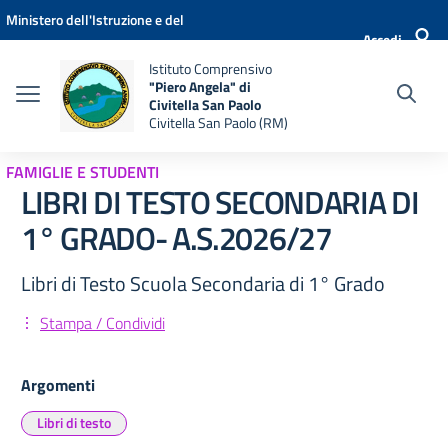
Vai ai contenuti
Vai al menu di navigazione
Vai al footer
Ministero dell'Istruzione e del
Accedi
Merito
Istituto Comprensivo
"Piero Angela" di
Civitella San Paolo
Civitella San Paolo (RM)
FAMIGLIE E STUDENTI
LIBRI DI TESTO SECONDARIA DI
1° GRADO- A.S.2026/27
Libri di Testo Scuola Secondaria di 1° Grado
Stampa / Condividi
Argomenti
Libri di testo