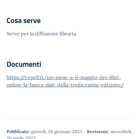
Cosa serve
Serve per la diffusione libraria
Documenti
https://cepell.it/un-mese-a-il-maggio-dei-libri-
online-la-banca-dati-della-tredicesima-edizione/
Pubblicato:
giovedì, 26 gennaio 2023
-
Revisione:
mercoledì,
26 aprile 2023