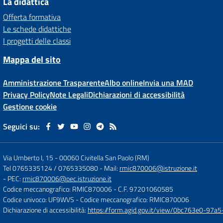
La didattica
Offerta formativa
Le schede didattiche
I progetti delle classi
Mappa del sito
Amministrazione Trasparente
Albo online
Invia una MAD
Privacy Policy
Note Legali
Dichiarazioni di accessibilità
Gestione cookie
Seguici su:
Via Umberto I, 15
-
00060 Civitella San Paolo (RM)
Tel 0765335124 / 0765335080
- Mail:
rmic870006@istruzione.it
- PEC:
rmic870006@pec.istruzione.it
Codice meccanografico: RMIC870006
- C.F. 97201060585
Codice univoco: UF9WVS
- Codice meccanografico: RMIC870006
Dichiarazione di accessibilità:
https://form.agid.gov.it/view/0bc763e0-97