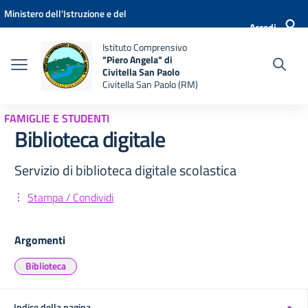
Vai ai contenuti
Vai al menu di navigazione
Vai al footer
Ministero dell'Istruzione e del
Accedi
Merito
Istituto Comprensivo
"Piero Angela" di
Civitella San Paolo
Civitella San Paolo (RM)
FAMIGLIE E STUDENTI
Biblioteca digitale
Servizio di biblioteca digitale scolastica
Stampa / Condividi
Argomenti
Biblioteca
Indice della pagina