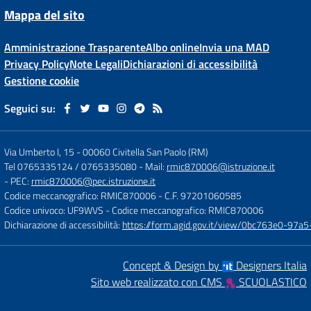
Mappa del sito
Amministrazione Trasparente
Albo online
Invia una MAD
Privacy Policy
Note Legali
Dichiarazioni di accessibilità
Gestione cookie
Seguici su:
Via Umberto I, 15
-
00060 Civitella San Paolo (RM)
Tel 0765335124 / 0765335080
- Mail:
rmic870006@istruzione.it
- PEC:
rmic870006@pec.istruzione.it
Codice meccanografico: RMIC870006
- C.F. 97201060585
Codice univoco: UF9WVS
- Codice meccanografico: RMIC870006
Dichiarazione di accessibilità:
https://form.agid.gov.it/view/0bc763e0-97
Concept & Design by
Designers Italia
Sito web realizzato con CMS
SCUOLASTICO