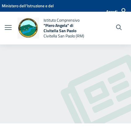
Vai ai contenuti
Vai al menu di navigazione
Vai al footer
Ministero dell'Istruzione e del
Accedi
Merito
Istituto Comprensivo
"Piero Angela" di
Civitella San Paolo
Civitella San Paolo (RM)