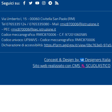
Seguici su:
Via Umberto I, 15
-
00060 Civitella San Paolo (RM)
Tel 0765335124 / 0765335080
- Mail:
rmic870006@istruzione.it
- PEC:
rmic870006@pec.istruzione.it
Codice meccanografico: RMIC870006
- C.F. 97201060585
Codice univoco: UF9WVS
- Codice meccanografico: RMIC870006
Dichiarazione di accessibilità:
https://form.agid.gov.it/view/0bc763e0-97
Concept & Design by
Designers Italia
Sito web realizzato con CMS
SCUOLASTICO