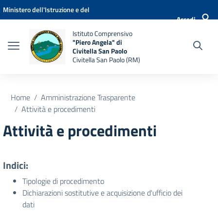
Vai ai contenuti
Vai al menu di navigazione
Vai al footer
Ministero dell'Istruzione e del
Accedi
Merito
Istituto Comprensivo
"Piero Angela" di
Civitella San Paolo
Civitella San Paolo (RM)
Home
Amministrazione Trasparente
Attività e procedimenti
Attività e procedimenti
Indici:
Tipologie di procedimento
Dichiarazioni sostitutive e acquisizione d'ufficio dei
dati