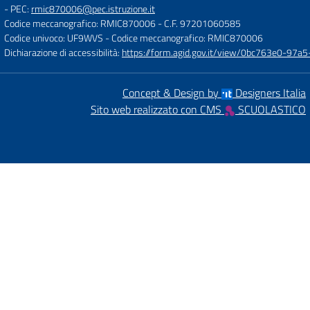
- PEC:
rmic870006@pec.istruzione.it
Codice meccanografico: RMIC870006
- C.F. 97201060585
Codice univoco: UF9WVS
- Codice meccanografico: RMIC870006
Dichiarazione di accessibilità:
https://form.agid.gov.it/view/0bc763e0-97
Concept & Design by
Designers Italia
Sito web realizzato con CMS
SCUOLASTICO