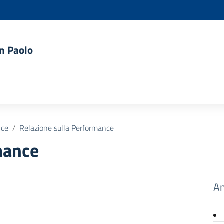
an Paolo
nce
Relazione sulla Performance
mance
Am