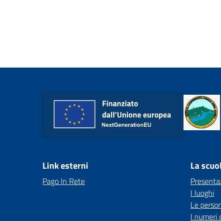
Link esterni
La scuo
Pago In Rete
Presenta
I luoghi
Le perso
I numeri 