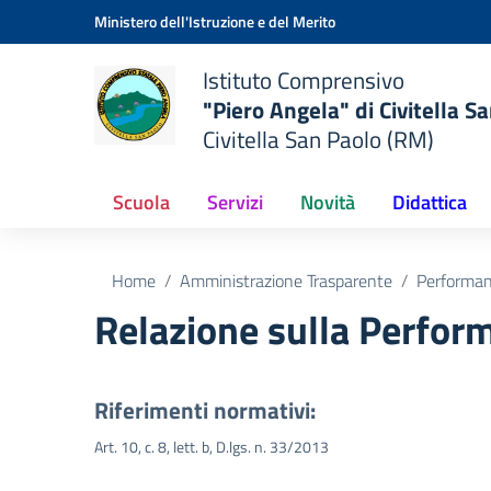
Vai ai contenuti
Vai al menu di navigazione
Vai al footer
Ministero dell'Istruzione e del Merito
Istituto Comprensivo
"Piero Angela" di Civitella S
Civitella San Paolo (RM)
Scuola
Servizi
Novità
Didattica
Home
Amministrazione Trasparente
Performa
Relazione sulla Perfor
Riferimenti normativi:
Art. 10, c. 8, lett. b, D.lgs. n. 33/2013