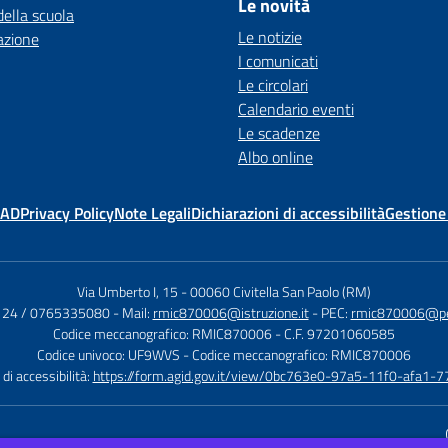
Le novità
della scuola
Le notizie
azione
I comunicati
Le circolari
Calendario eventi
Le scadenze
Albo online
MAD
Privacy Policy
Note Legali
Dichiarazioni di accessibilità
Gestione
Via Umberto I, 15
-
00060 Civitella San Paolo (RM)
124 / 0765335080
- Mail:
rmic870006@istruzione.it
- PEC:
rmic870006@pec.
Codice meccanografico: RMIC870006
- C.F. 97201060585
Codice univoco: UF9WVS
- Codice meccanografico: RMIC870006
di accessibilità:
https://form.agid.gov.it/view/0bc763e0-97a5-11f0-afa1-