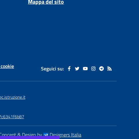
Mappa del sito
 cookie
Seguici su:
istruzione.it
77c6341f6b87
Concept & Design by
Designers Italia