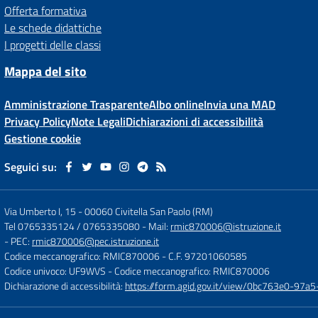
Offerta formativa
Le schede didattiche
I progetti delle classi
Mappa del sito
Amministrazione Trasparente
Albo online
Invia una MAD
Privacy Policy
Note Legali
Dichiarazioni di accessibilità
Gestione cookie
Seguici su:
Via Umberto I, 15
-
00060 Civitella San Paolo (RM)
Tel 0765335124 / 0765335080
- Mail:
rmic870006@istruzione.it
- PEC:
rmic870006@pec.istruzione.it
Codice meccanografico: RMIC870006
- C.F. 97201060585
Codice univoco: UF9WVS
- Codice meccanografico: RMIC870006
Dichiarazione di accessibilità:
https://form.agid.gov.it/view/0bc763e0-97