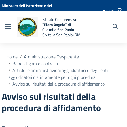
Vai ai contenuti
Vai al menu di navigazione
Vai al footer
Ministero dell'Istruzione e del
Accedi
Merito
Istituto Comprensivo
"Piero Angela" di
Civitella San Paolo
Civitella San Paolo (RM)
Home
Amministrazione Trasparente
Bandi di gara e contratti
Atti delle amministrazioni aggiudicatrici e degli enti
aggiudicatori distintamente per ogni procedura
Avviso sui risultati della procedura di affidamento
Avviso sui risultati della
procedura di affidamento