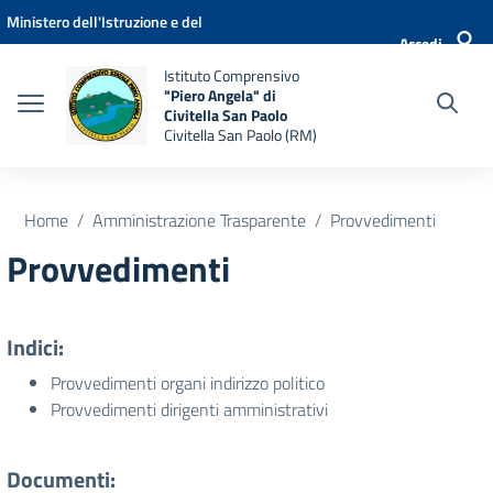
Vai ai contenuti
Vai al menu di navigazione
Vai al footer
Ministero dell'Istruzione e del
Accedi
Merito
Istituto Comprensivo
"Piero Angela" di
Civitella San Paolo
Civitella San Paolo (RM)
Home
Amministrazione Trasparente
Provvedimenti
Provvedimenti
Indici:
Provvedimenti organi indirizzo politico
Provvedimenti dirigenti amministrativi
Documenti: