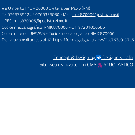
Via Umberto I, 15
-
00060 Civitella San Paolo (RM)
Tel 0765335124 / 0765335080
- Mail:
rmic870006@istruzione.it
- PEC:
rmic870006@pec.istruzione.it
Codice meccanografico: RMIC870006
- C.F. 97201060585
Codice univoco: UF9WVS
- Codice meccanografico: RMIC870006
Dichiarazione di accessibilità:
https://form.agid.gov.it/view/0bc763e0-97
Concept & Design by
Designers Italia
Sito web realizzato con CMS
SCUOLASTICO