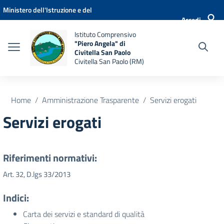
Vai ai contenuti
Vai al menu di navigazione
Vai al footer
Ministero dell'Istruzione e del
Accedi
Merito
Istituto Comprensivo
"Piero Angela" di
Civitella San Paolo
Civitella San Paolo (RM)
Home
Amministrazione Trasparente
Servizi erogati
Servizi erogati
Riferimenti normativi:
Art. 32, D.lgs 33/2013
Indici:
Carta dei servizi e standard di qualità