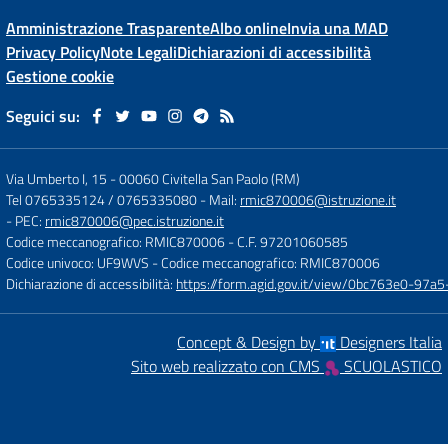
Amministrazione Trasparente
Albo online
Invia una MAD
Privacy Policy
Note Legali
Dichiarazioni di accessibilità
Gestione cookie
Seguici su:
Via Umberto I, 15
-
00060 Civitella San Paolo (RM)
Tel 0765335124 / 0765335080
- Mail:
rmic870006@istruzione.it
- PEC:
rmic870006@pec.istruzione.it
Codice meccanografico: RMIC870006
- C.F. 97201060585
Codice univoco: UF9WVS
- Codice meccanografico: RMIC870006
Dichiarazione di accessibilità:
https://form.agid.gov.it/view/0bc763e0-97
Concept & Design by
Designers Italia
Sito web realizzato con CMS
SCUOLASTICO