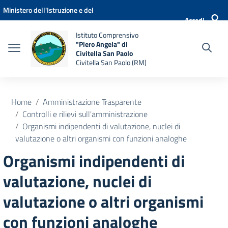
Vai ai contenuti
Vai al menu di navigazione
Vai al footer
Ministero dell'Istruzione e del
Accedi
Merito
Istituto Comprensivo
"Piero Angela" di
Civitella San Paolo
Civitella San Paolo (RM)
Home
Amministrazione Trasparente
Controlli e rilievi sull'amministrazione
Organismi indipendenti di valutazione, nuclei di
valutazione o altri organismi con funzioni analoghe
Organismi indipendenti di
valutazione, nuclei di
valutazione o altri organismi
con funzioni analoghe