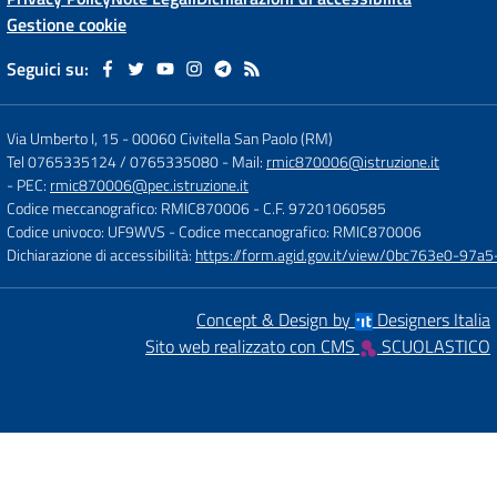
Gestione cookie
Seguici su:
Via Umberto I, 15
-
00060 Civitella San Paolo (RM)
Tel 0765335124 / 0765335080
- Mail:
rmic870006@istruzione.it
- PEC:
rmic870006@pec.istruzione.it
Codice meccanografico: RMIC870006
- C.F. 97201060585
Codice univoco: UF9WVS
- Codice meccanografico: RMIC870006
Dichiarazione di accessibilità:
https://form.agid.gov.it/view/0bc763e0-97
Concept & Design by
Designers Italia
Sito web realizzato con CMS
SCUOLASTICO