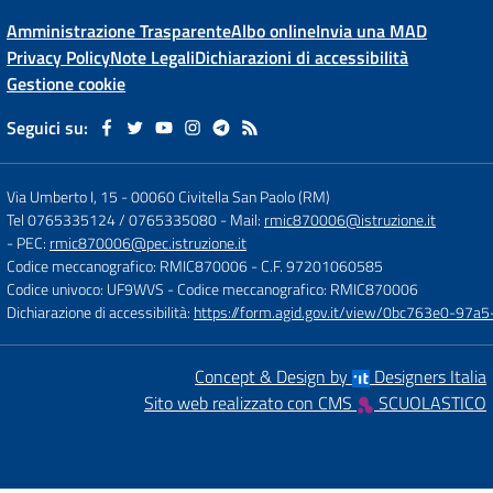
Amministrazione Trasparente
Albo online
Invia una MAD
Privacy Policy
Note Legali
Dichiarazioni di accessibilità
Gestione cookie
Seguici su:
Via Umberto I, 15
-
00060 Civitella San Paolo (RM)
Tel 0765335124 / 0765335080
- Mail:
rmic870006@istruzione.it
- PEC:
rmic870006@pec.istruzione.it
Codice meccanografico: RMIC870006
- C.F. 97201060585
Codice univoco: UF9WVS
- Codice meccanografico: RMIC870006
Dichiarazione di accessibilità:
https://form.agid.gov.it/view/0bc763e0-97
Concept & Design by
Designers Italia
Sito web realizzato con CMS
SCUOLASTICO