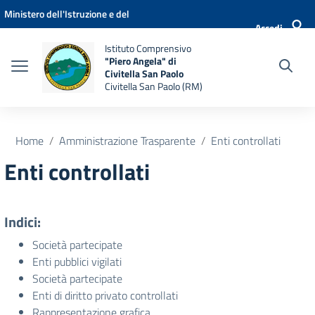
Vai ai contenuti
Vai al menu di navigazione
Vai al footer
Ministero dell'Istruzione e del
Accedi
Merito
Istituto Comprensivo
"Piero Angela" di
Civitella San Paolo
Civitella San Paolo (RM)
Home
Amministrazione Trasparente
Enti controllati
Enti controllati
Indici:
Società partecipate
Enti pubblici vigilati
Società partecipate
Enti di diritto privato controllati
Rappresentazione grafica