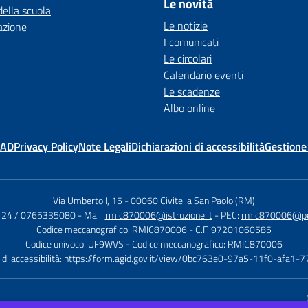
Le novità
della scuola
Le notizie
azione
I comunicati
Le circolari
Calendario eventi
Le scadenze
Albo online
MAD
Privacy Policy
Note Legali
Dichiarazioni di accessibilità
Gestione
Via Umberto I, 15
-
00060 Civitella San Paolo (RM)
124 / 0765335080
- Mail:
rmic870006@istruzione.it
- PEC:
rmic870006@pec.
Codice meccanografico: RMIC870006
- C.F. 97201060585
Codice univoco: UF9WVS
- Codice meccanografico: RMIC870006
di accessibilità:
https://form.agid.gov.it/view/0bc763e0-97a5-11f0-afa1-