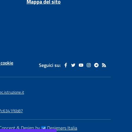
Mappa del sito
 cookie
Seguici su:
istruzione.it
77c6341f6b87
Concept & Design by
Designers Italia