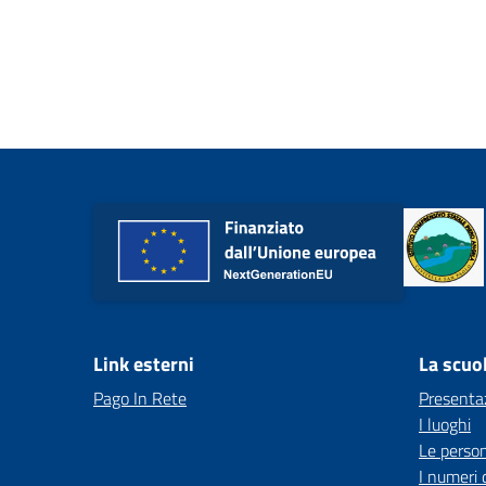
Link esterni
La scuo
Pago In Rete
Presenta
I luoghi
Le perso
I numeri 