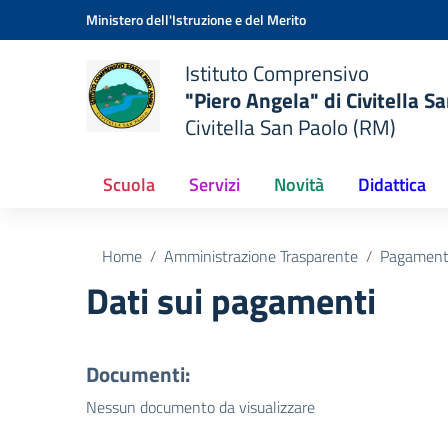
Vai ai contenuti
Vai al menu di navigazione
Vai al footer
Ministero dell'Istruzione e del Merito
Istituto Comprensivo
"Piero Angela" di Civitella S
Civitella San Paolo (RM)
Scuola
Servizi
Novità
Didattica
Home
Amministrazione Trasparente
Pagamenti
Dati sui pagamenti
Documenti:
Nessun documento da visualizzare