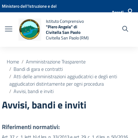
Vai ai contenuti
Vai al menu di navigazione
Vai al footer
Ministero dell'Istruzione e del
Accedi
Merito
Istituto Comprensivo
"Piero Angela" di
Civitella San Paolo
Civitella San Paolo (RM)
Home
Amministrazione Trasparente
Bandi di gara e contratti
Atti delle amministrazioni aggiudicatrici e degli enti
aggiudicatori distintamente per ogni procedura
Avvisi, bandi e inviti
Avvisi, bandi e inviti
Riferimenti normativi:
Art. 37, c. 1, lett. b) d.lgs. n. 33/2013 e art. 29, c. 1, d.lgs. n. 50/2016