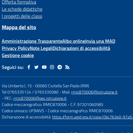
Offerta formativa
Le schede didattiche
I progetti delle classi
Mappa del sito
Amministrazione Trasparente
Albo online
Invia una MAD
Privacy Policy
Note Legali
Dichiarazioni di accessibilità
Gestione cookie
Seguici su:
Via Umberto I, 15
-
00060 Civitella San Paolo (RM)
Tel 0765335124 / 0765335080
- Mail:
rmic870006@istruzione.it
- PEC:
rmic870006@pec.istruzione.it
Codice meccanografico: RMIC870006
- C.F. 97201060585
Codice univoco: UF9WVS
- Codice meccanografico: RMIC870006
Dichiarazione di accessibilità:
https://form.agid.gov.it/view/0bc763e0-97