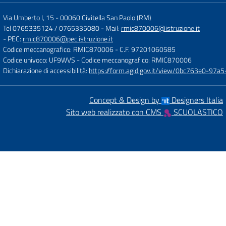
Via Umberto I, 15
-
00060 Civitella San Paolo (RM)
Tel 0765335124 / 0765335080
- Mail:
rmic870006@istruzione.it
- PEC:
rmic870006@pec.istruzione.it
Codice meccanografico: RMIC870006
- C.F. 97201060585
Codice univoco: UF9WVS
- Codice meccanografico: RMIC870006
Dichiarazione di accessibilità:
https://form.agid.gov.it/view/0bc763e0-97
Concept & Design by
Designers Italia
Sito web realizzato con CMS
SCUOLASTICO