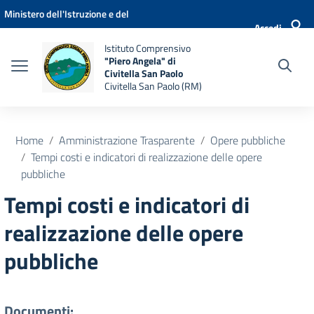
Vai ai contenuti
Vai al menu di navigazione
Vai al footer
Ministero dell'Istruzione e del
Accedi
Merito
Istituto Comprensivo
"Piero Angela" di
Civitella San Paolo
Civitella San Paolo (RM)
Home
Amministrazione Trasparente
Opere pubbliche
Tempi costi e indicatori di realizzazione delle opere
pubbliche
Tempi costi e indicatori di
realizzazione delle opere
pubbliche
Documenti: