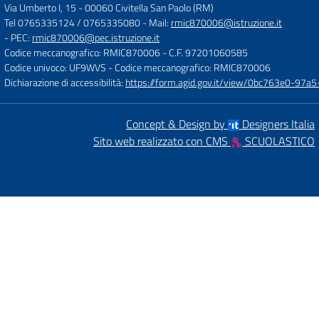
Via Umberto I, 15
-
00060 Civitella San Paolo (RM)
Tel 0765335124 / 0765335080
- Mail:
rmic870006@istruzione.it
- PEC:
rmic870006@pec.istruzione.it
Codice meccanografico: RMIC870006
- C.F. 97201060585
Codice univoco: UF9WVS
- Codice meccanografico: RMIC870006
Dichiarazione di accessibilità:
https://form.agid.gov.it/view/0bc763e0-97
Concept & Design by
Designers Italia
Sito web realizzato con CMS
SCUOLASTICO