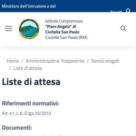
Vai ai contenuti
Vai al menu di navigazione
Vai al footer
Ministero dell'Istruzione e del
Accedi
Merito
Istituto Comprensivo
"Piero Angela" di
Civitella San Paolo
Civitella San Paolo (RM)
Home
Amministrazione Trasparente
Servizi erogati
Liste di attesa
Liste di attesa
Riferimenti normativi:
Art. 41, c. 6, D.lgs 33/2013
Documenti: