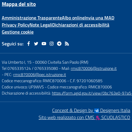
Mappa del sito
Amministrazione Trasparente
Albo online
Invia una MAD
Privacy Policy
Note Legali
Dichiarazioni di accessibilità
Gestione cookie
Seguici su:
Via Umberto I, 15
-
00060 Civitella San Paolo (RM)
Tel 0765335124 / 0765335080
- Mail:
rmic870006@istruzione.it
- PEC:
rmic870006@pec.istruzione.it
Codice meccanografico: RMIC870006
- C.F. 97201060585
Codice univoco: UF9WVS
- Codice meccanografico: RMIC870006
Dichiarazione di accessibilità:
https://form.agid.gov.it/view/0bc763e0-97
Concept & Design by
Designers Italia
Sito web realizzato con CMS
SCUOLASTICO