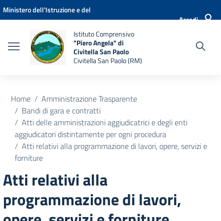
Vai ai contenuti
Vai al menu di navigazione
Vai al footer
Ministero dell'Istruzione e del
Accedi
Merito
Istituto Comprensivo
"Piero Angela" di
Civitella San Paolo
Civitella San Paolo (RM)
Home
Amministrazione Trasparente
Bandi di gara e contratti
Atti delle amministrazioni aggiudicatrici e degli enti
aggiudicatori distintamente per ogni procedura
Atti relativi alla programmazione di lavori, opere, servizi e
forniture
Atti relativi alla
programmazione di lavori,
opere, servizi e forniture