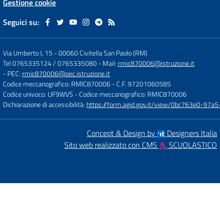
Gestione cookie
Seguici su:
Via Umberto I, 15
-
00060 Civitella San Paolo (RM)
Tel 0765335124 / 0765335080
- Mail:
rmic870006@istruzione.it
- PEC:
rmic870006@pec.istruzione.it
Codice meccanografico: RMIC870006
- C.F. 97201060585
Codice univoco: UF9WVS
- Codice meccanografico: RMIC870006
Dichiarazione di accessibilità:
https://form.agid.gov.it/view/0bc763e0-97
Concept & Design by
Designers Italia
Sito web realizzato con CMS
SCUOLASTICO