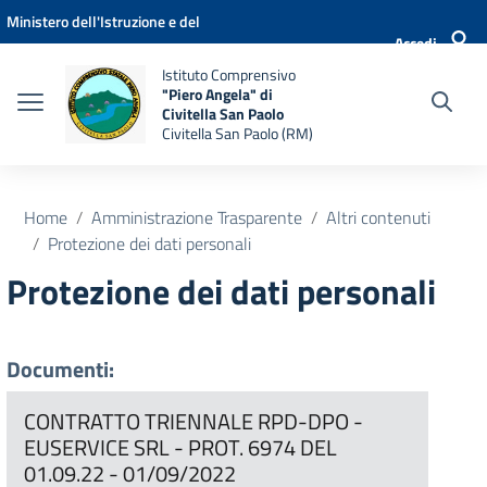
Vai ai contenuti
Vai al menu di navigazione
Vai al footer
Ministero dell'Istruzione e del
Accedi
Merito
Istituto Comprensivo
"Piero Angela" di
Civitella San Paolo
Civitella San Paolo (RM)
Home
Amministrazione Trasparente
Altri contenuti
Protezione dei dati personali
Protezione dei dati personali
Documenti:
CONTRATTO TRIENNALE RPD-DPO -
EUSERVICE SRL - PROT. 6974 DEL
01.09.22 - 01/09/2022