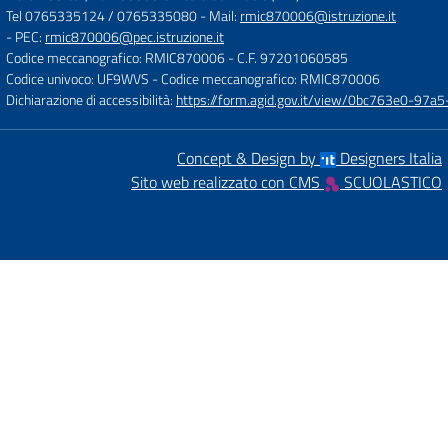
Tel 0765335124 / 0765335080
- Mail:
rmic870006@istruzione.it
- PEC:
rmic870006@pec.istruzione.it
Codice meccanografico: RMIC870006
- C.F. 97201060585
Codice univoco: UF9WVS
- Codice meccanografico: RMIC870006
Dichiarazione di accessibilità:
https://form.agid.gov.it/view/0bc763e0-97
Concept & Design by
Designers Italia
Sito web realizzato con CMS
SCUOLASTICO