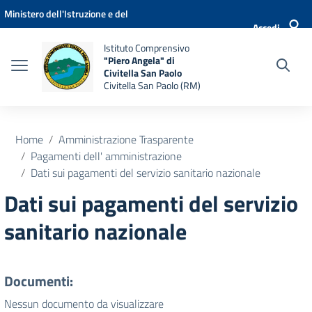
Vai ai contenuti
Vai al menu di navigazione
Vai al footer
Ministero dell'Istruzione e del
Accedi
Merito
Istituto Comprensivo
"Piero Angela" di
Civitella San Paolo
Civitella San Paolo (RM)
Home
Amministrazione Trasparente
Pagamenti dell' amministrazione
Dati sui pagamenti del servizio sanitario nazionale
Dati sui pagamenti del servizio
sanitario nazionale
Documenti:
Nessun documento da visualizzare