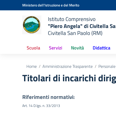
Vai ai contenuti
Vai al menu di navigazione
Vai al footer
Ministero dell'Istruzione e del Merito
Istituto Comprensivo
"Piero Angela" di Civitella S
Civitella San Paolo (RM)
Scuola
Servizi
Novità
Didattica
Home
Amministrazione Trasparente
Personale
Titolari di incarichi dir
Riferimenti normativi:
Art. 14 D.lgs. n. 33/2013