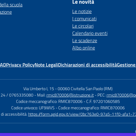
Le novità
della scuola
Le notizie
azione
I comunicati
Le circolari
Calendario eventi
Le scadenze
Albo online
MAD
Privacy Policy
Note Legali
Dichiarazioni di accessibilità
Gestione
Via Umberto I, 15
-
00060 Civitella San Paolo (RM)
124 / 0765335080
- Mail:
rmic870006@istruzione.it
- PEC:
rmic870006@pec.
Codice meccanografico: RMIC870006
- C.F. 97201060585
Codice univoco: UF9WVS
- Codice meccanografico: RMIC870006
di accessibilità:
https://form.agid.gov.it/view/0bc763e0-97a5-11f0-afa1-