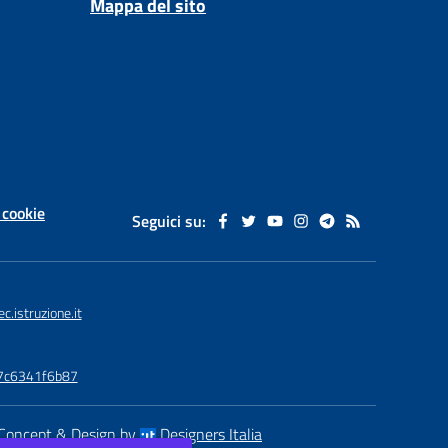
Mappa del sito
 cookie
Seguici su:
istruzione.it
77c6341f6b87
Concept & Design by
Designers Italia