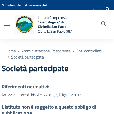
Vai ai contenuti
Vai al menu di navigazione
Vai al footer
Ministero dell'Istruzione e del
Accedi
Merito
Istituto Comprensivo
"Piero Angela" di
Civitella San Paolo
Civitella San Paolo (RM)
Home
Amministrazione Trasparente
Enti controllati
Società partecipate
Società partecipate
Riferimenti normativi:
Art. 22, c. 1, lett. d-bis, Art. 22, c. 2,3, D.lgs 33/2013
L'istituto non è soggetto a questo obbligo di
pubblicazione