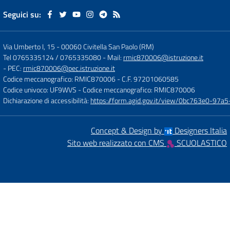
Seguici su:
Via Umberto I, 15
-
00060 Civitella San Paolo (RM)
Tel 0765335124 / 0765335080
- Mail:
rmic870006@istruzione.it
- PEC:
rmic870006@pec.istruzione.it
Codice meccanografico: RMIC870006
- C.F. 97201060585
Codice univoco: UF9WVS
- Codice meccanografico: RMIC870006
Dichiarazione di accessibilità:
https://form.agid.gov.it/view/0bc763e0-97
Concept & Design by
Designers Italia
Sito web realizzato con CMS
SCUOLASTICO