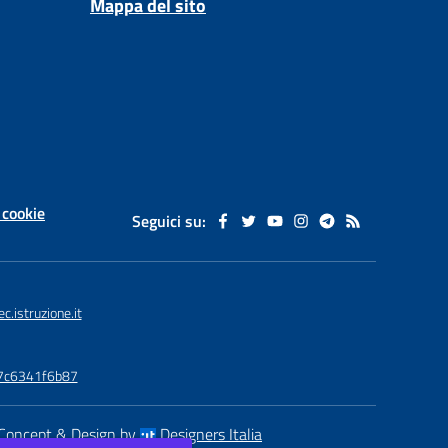
Mappa del sito
 cookie
Seguici su:
istruzione.it
77c6341f6b87
Concept & Design by
Designers Italia