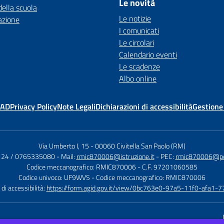
Le novità
della scuola
Le notizie
azione
I comunicati
Le circolari
Calendario eventi
Le scadenze
Albo online
MAD
Privacy Policy
Note Legali
Dichiarazioni di accessibilità
Gestione
Via Umberto I, 15
-
00060 Civitella San Paolo (RM)
124 / 0765335080
- Mail:
rmic870006@istruzione.it
- PEC:
rmic870006@pec.
Codice meccanografico: RMIC870006
- C.F. 97201060585
Codice univoco: UF9WVS
- Codice meccanografico: RMIC870006
di accessibilità:
https://form.agid.gov.it/view/0bc763e0-97a5-11f0-afa1-