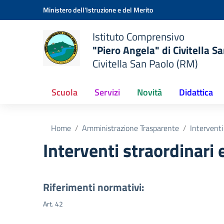
Vai ai contenuti
Vai al menu di navigazione
Vai al footer
Ministero dell'Istruzione e del Merito
Istituto Comprensivo
"Piero Angela" di Civitella S
Civitella San Paolo (RM)
Scuola
Servizi
Novità
Didattica
Home
Amministrazione Trasparente
Interventi
Interventi straordinari
Riferimenti normativi:
Art. 42