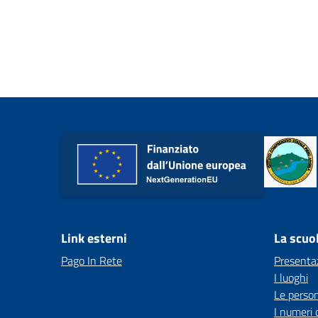
Link esterni
La scuo
Pago In Rete
Presenta
I luoghi
Le perso
I numeri 