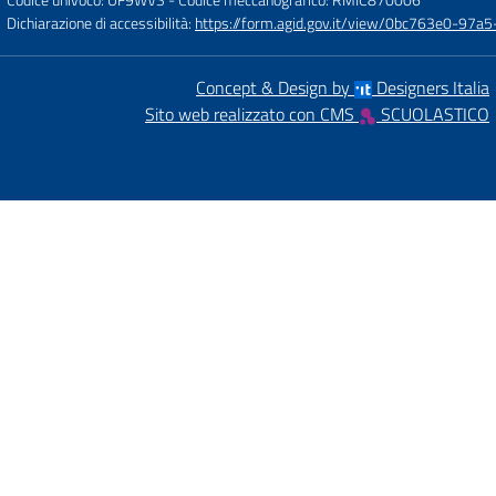
Dichiarazione di accessibilità:
https://form.agid.gov.it/view/0bc763e0-97
Concept & Design by
Designers Italia
Sito web realizzato con CMS
SCUOLASTICO