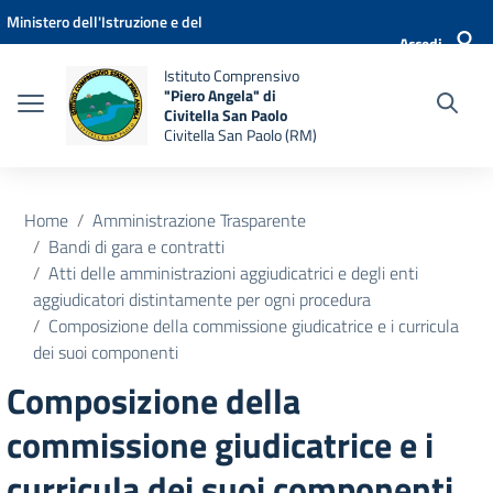
Vai ai contenuti
Vai al menu di navigazione
Vai al footer
Ministero dell'Istruzione e del
Accedi
Merito
Istituto Comprensivo
"Piero Angela" di
Civitella San Paolo
Civitella San Paolo (RM)
Home
Amministrazione Trasparente
Bandi di gara e contratti
Atti delle amministrazioni aggiudicatrici e degli enti
aggiudicatori distintamente per ogni procedura
Composizione della commissione giudicatrice e i curricula
dei suoi componenti
Composizione della
commissione giudicatrice e i
curricula dei suoi componenti