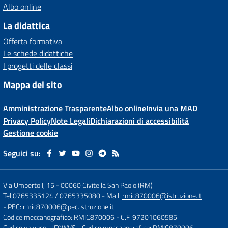
Albo online
La didattica
Offerta formativa
Le schede didattiche
I progetti delle classi
Mappa del sito
Amministrazione Trasparente
Albo online
Invia una MAD
Privacy Policy
Note Legali
Dichiarazioni di accessibilità
Gestione cookie
Seguici su:
Via Umberto I, 15
-
00060 Civitella San Paolo (RM)
Tel 0765335124 / 0765335080
- Mail:
rmic870006@istruzione.it
- PEC:
rmic870006@pec.istruzione.it
Codice meccanografico: RMIC870006
- C.F. 97201060585
Codice univoco: UF9WVS
- Codice meccanografico: RMIC870006